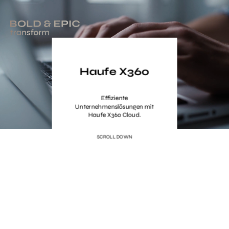
Skip
to
main
content
Haufe X360
Effiziente
Unternehmenslösungen mit
Haufe X360 Cloud.
SCROLL DOWN